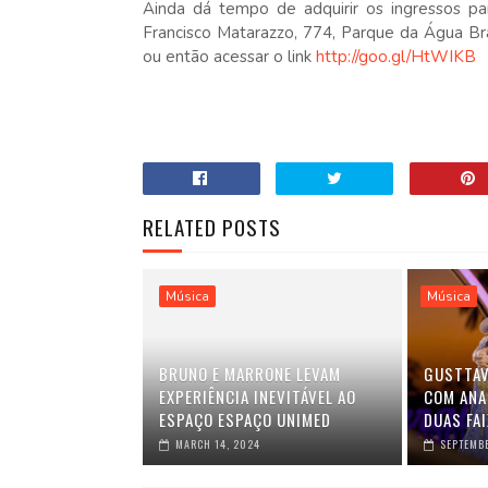
Ainda dá tempo de adquirir os ingressos par
Francisco Matarazzo, 774, Parque da Água Br
ou então acessar o link
http://goo.gl/HtWIKB
RELATED POSTS
Música
Música
BRUNO E MARRONE LEVAM
GUSTTAV
EXPERIÊNCIA INEVITÁVEL AO
COM ANA
ESPAÇO ESPAÇO UNIMED
DUAS FAI
MARCH 14, 2024
SEPTEMBE