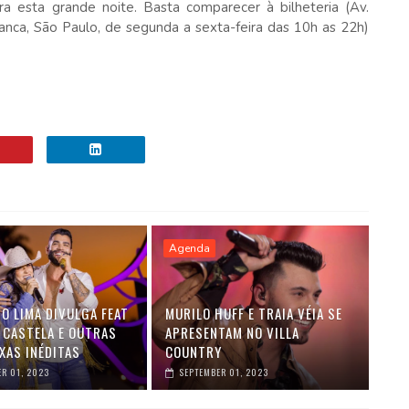
a esta grande noite. Basta comparecer à bilheteria (Av.
anca, São Paulo, de segunda a sexta-feira das 10h as 22h)
Agenda
O LIMA DIVULGA FEAT
MURILO HUFF E TRAIA VÉIA SE
 CASTELA E OUTRAS
APRESENTAM NO VILLA
XAS INÉDITAS
COUNTRY
R 01, 2023
SEPTEMBER 01, 2023