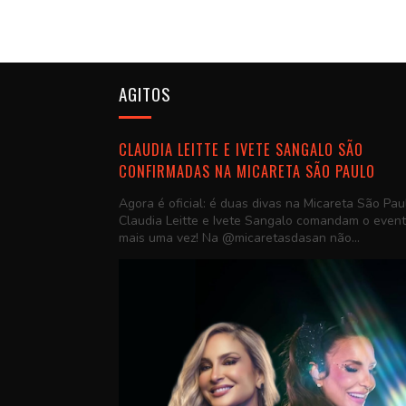
AGITOS
CLAUDIA LEITTE E IVETE SANGALO SÃO
CONFIRMADAS NA MICARETA SÃO PAULO
Agora é oficial: é duas divas na Micareta São Pau
Claudia Leitte e Ivete Sangalo comandam o even
mais uma vez! Na @micaretasdasan não...