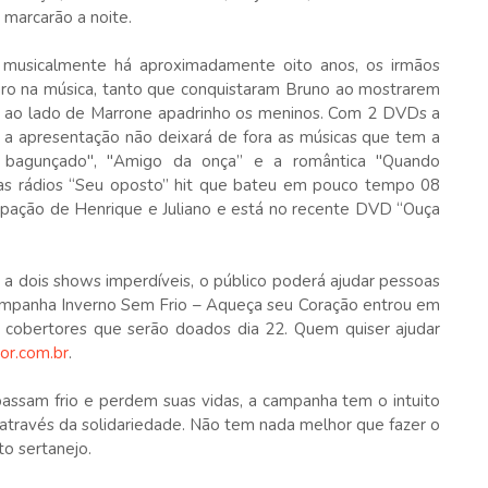
marcarão a noite.
 musicalmente há aproximadamente oito anos, os irmãos
ro na música, tanto que conquistaram Bruno ao mostrarem
or ao lado de Marrone apadrinho os meninos. Com 2 DVDs a
 a apresentação não deixará de fora as músicas que tem a
á bagunçado", "Amigo da onça” e a romântica "Quando
as rádios “Seu oposto” hit que bateu em pouco tempo 08
icipação de Henrique e Juliano e está no recente DVD “Ouça
 a dois shows imperdíveis, o público poderá ajudar pessoas
ampanha Inverno Sem Frio – Aqueça seu Coração entrou em
e cobertores que serão doados dia 22. Quem quiser ajudar
r.com.br
.
ssam frio e perdem suas vidas, a campanha tem o intuito
través da solidariedade. Não tem nada melhor que fazer o
o sertanejo.