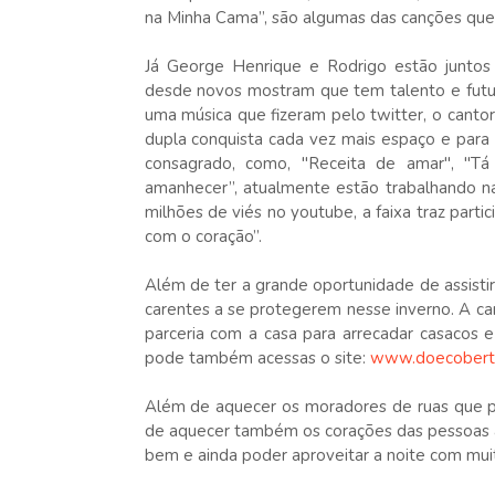
na Minha Cama”, são algumas das canções que 
Já George Henrique e Rodrigo estão juntos
desde novos mostram que tem talento e futu
uma música que fizeram pelo twitter, o cant
dupla conquista cada vez mais espaço e para
consagrado, como, "Receita de amar", "T
amanhecer”, atualmente estão trabalhando n
milhões de viés no youtube, a faixa traz part
com o coração”.
Além de ter a grande oportunidade de assistir
carentes a se protegerem nesse inverno. A c
parceria com a casa para arrecadar casacos 
pode também acessas o site:
www.doecoberto
Além de aquecer os moradores de ruas que pa
de aquecer também os corações das pessoas a
bem e ainda poder aproveitar a noite com muit