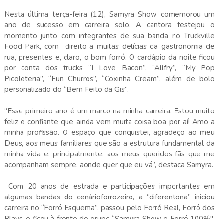
Nesta última terça-feira (12), Samyra Show comemorou um
ano de sucesso em carreira solo. A cantora festejou o
momento junto com integrantes de sua banda no Truckville
Food Park, com direito a muitas delícias da gastronomia de
rua, presentes e, claro, o bom forró. O cardápio da noite ficou
por conta dos trucks “I Love Bacon”, “Allfry”, “My Pop
Picoleteria”, “Fun Churros”, “Coxinha Cream”, além de bolo
personalizado do “Bem Feito da Gis”.
“Esse primeiro ano é um marco na minha carreira. Estou muito
feliz e confiante que ainda vem muita coisa boa por aí! Amo a
minha profissão. O espaço que conquistei, agradeço ao meu
Deus, aos meus familiares que são a estrutura fundamental da
minha vida e, principalmente, aos meus queridos fãs que me
acompanham sempre, aonde quer que eu vá”, destaca Samyra.
Com 20 anos de estrada e participações importantes em
algumas bandas do cenárioforrozeiro, a “diferentona” iniciou
carreira no “Forró Esquema”, passou pelo Forró Real, Forró dos
Plays, e ficou à frente do grupo “Samyra Show e Forró 100%".