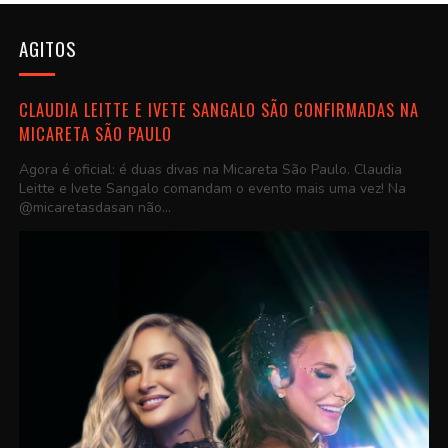
AGITOS
CLAUDIA LEITTE E IVETE SANGALO SÃO CONFIRMADAS NA
MICARETA SÃO PAULO
Agora é oficial: é duas divas na Micareta São Paulo. Claudia
Leitte e Ivete Sangalo comandam o evento mais uma vez! Na
@micaretasdasan não...