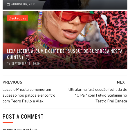
AUGUST 06, 2021
Destaques
LEXA LIBERA ÁLBUM E CLIPE DE "SUSSU" DE SURPRESA NESTA
QUINTA (17)
SEPTEMBER 18, 2020
PREVIOUS
NEXT
Lucas e Priscila comemoram
Ultrafarma fará sessão fechada de
sucesso nos palcos e encontro
"O Pai" com Fulvio Stefanini no
com Pedro Paulo e Alex
Teatro Frei Caneca
POST A COMMENT