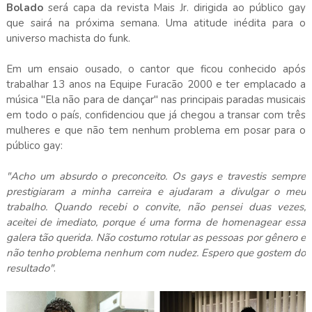
Bolado
será capa da revista Mais Jr. dirigida ao público gay
que sairá na próxima semana. Uma atitude inédita para o
universo machista do funk.
Em um ensaio ousado, o cantor que ficou conhecido após
trabalhar 13 anos na Equipe Furacão 2000 e ter emplacado a
música "Ela não para de dançar" nas principais paradas musicais
em todo o país, confidenciou que já chegou a transar com três
mulheres e que não tem nenhum problema em posar para o
público gay:
"Acho um absurdo o preconceito. Os gays e travestis sempre
prestigiaram a minha carreira e ajudaram a divulgar o meu
trabalho. Quando recebi o convite, não pensei duas vezes,
aceitei de imediato, porque é uma forma de homenagear essa
galera tão querida. Não costumo rotular as pessoas por gênero e
não tenho problema nenhum com nudez. Espero que gostem do
resultado"
.