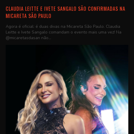
CLAUDIA LEITTE E IVETE SANGALO SÃO CONFIRMADAS NA
MICARETA SÃO PAULO
Agora é oficial: é duas divas na Micareta São Paulo. Claudia
Leitte e Ivete Sangalo comandam o evento mais uma vez! Na
@micaretasdasan não...