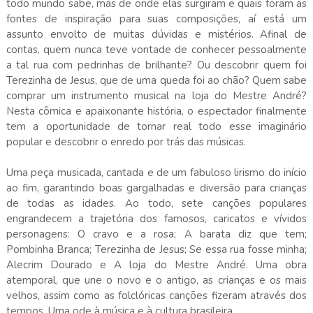
todo mundo sabe, mas de onde elas surgiram e quais foram as
fontes de inspiração para suas composições, aí está um
assunto envolto de muitas dúvidas e mistérios. Afinal de
contas, quem nunca teve vontade de conhecer pessoalmente
a tal rua com pedrinhas de brilhante? Ou descobrir quem foi
Terezinha de Jesus, que de uma queda foi ao chão? Quem sabe
comprar um instrumento musical na loja do Mestre André?
Nesta cômica e apaixonante história, o espectador finalmente
tem a oportunidade de tornar real todo esse imaginário
popular e descobrir o enredo por trás das músicas.
Uma peça musicada, cantada e de um fabuloso lirismo do início
ao fim, garantindo boas gargalhadas e diversão para crianças
de todas as idades. Ao todo, sete canções populares
engrandecem a trajetória dos famosos, caricatos e vívidos
personagens: O cravo e a rosa; A barata diz que tem;
Pombinha Branca; Terezinha de Jesus; Se essa rua fosse minha;
Alecrim Dourado e A loja do Mestre André. Uma obra
atemporal, que une o novo e o antigo, as crianças e os mais
velhos, assim como as folclóricas canções fizeram através dos
tempos. Uma ode à música e à cultura brasileira.