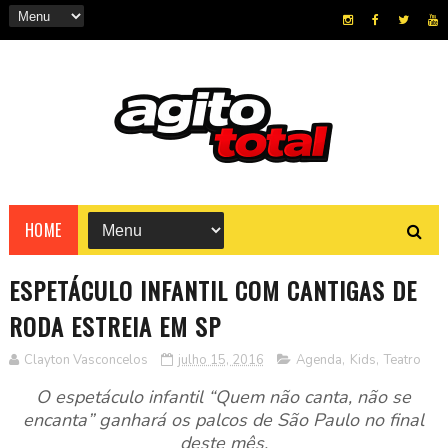
HOME
ESPETÁCULO INFANTIL COM CANTIGAS DE
RODA ESTREIA EM SP
Clayton Vasconcelos
julho 15, 2016
Agenda
,
Kids
,
Teatro
O espetáculo infantil “Quem não canta, não se
encanta” ganhará os palcos de São Paulo no final
deste mês.