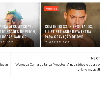
Agenda
LANÇA ÁLBUM “CHAVE”
COM INGRESSOS ESGOTADOS,
TICIPAÇÕES DE VEIGH,
FILIPE RET ABRE DATA EXTRA
 LUCCAS CARLOS
PARA GRAVAÇÃO DE DVD
R 01, 2023
AUGUST 31, 2023
NEXT
Justin
Wanessa Camargo lança "Anestesia" nas rádios e lidera o
ranking musical!