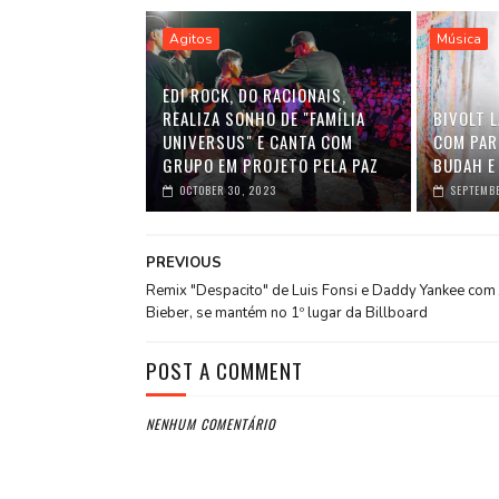
Agitos
Música
EDI ROCK, DO RACIONAIS,
REALIZA SONHO DE "FAMÍLIA
BIVOLT 
UNIVERSUS" E CANTA COM
COM PAR
GRUPO EM PROJETO PELA PAZ
BUDAH E
OCTOBER 30, 2023
SEPTEMBE
PREVIOUS
Remix "Despacito" de Luis Fonsi e Daddy Yankee com 
Bieber, se mantém no 1º lugar da Billboard
POST A COMMENT
NENHUM COMENTÁRIO