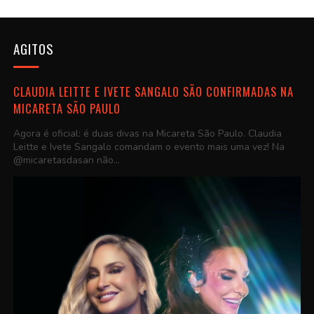
AGITOS
CLAUDIA LEITTE E IVETE SANGALO SÃO CONFIRMADAS NA
MICARETA SÃO PAULO
Agora é oficial: é duas divas na Micareta São Paulo. Claudia
Leitte e Ivete Sangalo comandam o evento mais uma vez! Na
@micaretasdasan não...