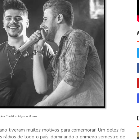
ão - Créditos: Alysson Moreno
iano tiveram muitos motivos para comemorar! Um deles foi
as rádios de todo o país, dominando o primeiro semestre de