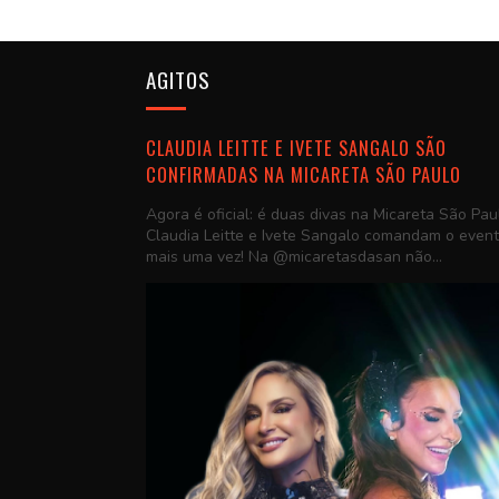
AGITOS
CLAUDIA LEITTE E IVETE SANGALO SÃO
CONFIRMADAS NA MICARETA SÃO PAULO
Agora é oficial: é duas divas na Micareta São Pau
Claudia Leitte e Ivete Sangalo comandam o even
mais uma vez! Na @micaretasdasan não...