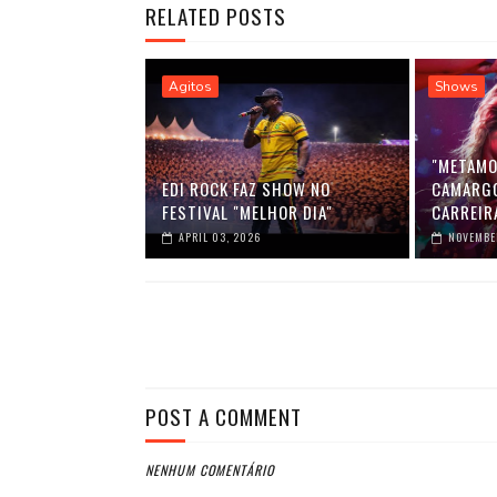
RELATED POSTS
Agitos
Shows
"METAMO
EDI ROCK FAZ SHOW NO
CAMARGO
FESTIVAL "MELHOR DIA"
CARREIR
APRIL 03, 2026
NOVEMBER
POST A COMMENT
NENHUM COMENTÁRIO