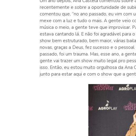
Um ano depois, Ana Castela comentou sobre as 
recentemente e sobre a oportunidade de subir
comentou que, “no ano passado, eu vim com u
mexe com a luz e tudo o mais. A gente veio 
música o meio, a gente teve que improvisar. 
estava cantando lá. E não foi agradável para 
show bem estruturado, bem maior, várias bail
novas, graças a Deus, fez sucesso e o pessoal
passado, foi um trauma. Mas, esse ano, a gen
gente vai trazer um show muito legal pro pess
isso. Então, eu estou muito orgulhosa da Ana
junto para estar aqui e com o show que a gente 