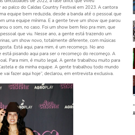
dificuldades de 2022, a fase difícil que viveu
 ao palco do Caldas Country Festival em 2023. A cantora
ma equipe bem reduzida, desde a banda até o pessoal que
com uma equipe mínima. E a gente teve um show que parou
Parou o som, no caso. Foi um show bem feio pra mim, que
o pessoal que viu. Nesse ano, a gente está trazendo um
arinas, um show novo, totalmente diferente, com músicas
 gosta. Está aqui, para mim, é um recomeço. No ano
te está pisando aqui para ser o recomeço do recomeço. A
oal. Para mim, é muito legal. A gente trabalhou muito para
 Castela e da minha equipe. A gente trabalhou todo mundo
vai fazer aqui hoje”, declarou, em entrevista exclusiva.