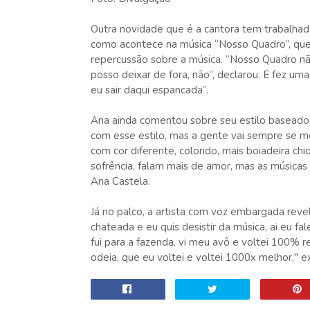
Outra novidade que é a cantora tem trabalhado
como acontece na música “Nosso Quadro”, que
repercussão sobre a música. “Nosso Quadro não
posso deixar de fora, não”, declarou. E fez um
eu sair daqui espancada”.
Ana ainda comentou sobre seu estilo baseado n
com esse estilo, mas a gente vai sempre se m
com cor diferente, colorido, mais boiadeira c
sofrência, falam mais de amor, mas as músicas 
Ana Castela.
Já no palco, a artista com voz embargada revel
chateada e eu quis desistir da música, ai eu fa
fui para a fazenda, vi meu avô e voltei 100%
odeia, que eu voltei e voltei 1000x melhor," e