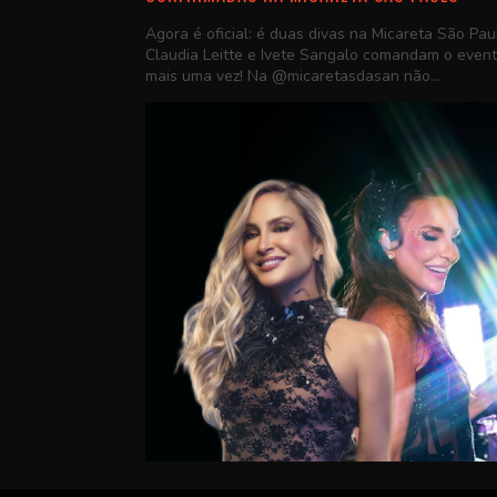
Agora é oficial: é duas divas na Micareta São Pau
Claudia Leitte e Ivete Sangalo comandam o even
mais uma vez! Na @micaretasdasan não...