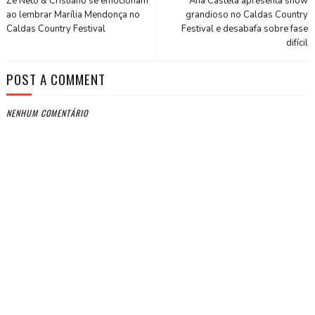
Zé Neto & Cristiano se emocionam
Ana Castela apresenta show
ao lembrar Marília Mendonça no
grandioso no Caldas Country
Caldas Country Festival
Festival e desabafa sobre fase
difícil
POST A COMMENT
NENHUM COMENTÁRIO