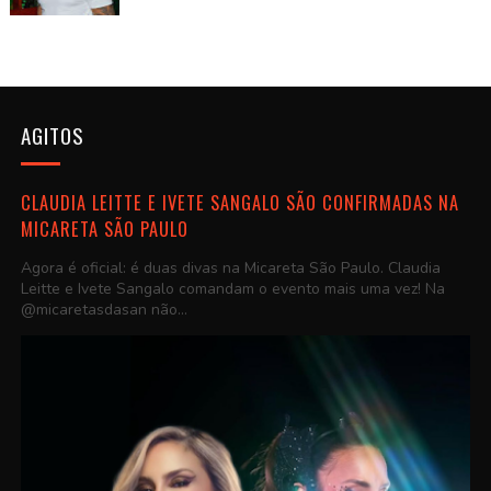
AGITOS
CLAUDIA LEITTE E IVETE SANGALO SÃO CONFIRMADAS NA
MICARETA SÃO PAULO
Agora é oficial: é duas divas na Micareta São Paulo. Claudia
Leitte e Ivete Sangalo comandam o evento mais uma vez! Na
@micaretasdasan não...