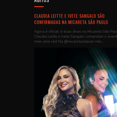
CLAUDIA LEITTE E IVETE SANGALO SÃO
CONFIRMADAS NA MICARETA SÃO PAULO
Agora é oficial: é duas divas na Micareta São Pau
Claudia Leitte e Ivete Sangalo comandam o even
mais uma vez! Na @micaretasdasan não...