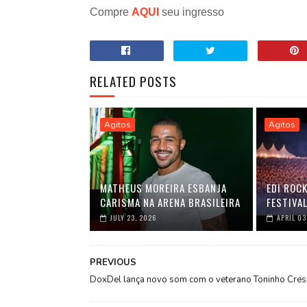
Compre
AQUI
seu ingresso
RELATED POSTS
Agitos
Agitos
MATHEUS MOREIRA ESBANJA
EDI ROC
CARISMA NA ARENA BRASILEIRA
FESTIVAL
JULY 23, 2026
APRIL 03
PREVIOUS
DoxDel lança novo som com o veterano Toninho Cre