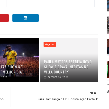
Agitos
PAULA MATTOS ESTREIA NOVO
K FAZ SHOW NO
SHOW E GRAVA INÉDITAS NO
 "MELHOR DIA"
VILLA COUNTRY
, 2026
OCTOBER 16, 2024
NEXT
spo
Luiza Dam lança o EP 'Constelação Parte 1'