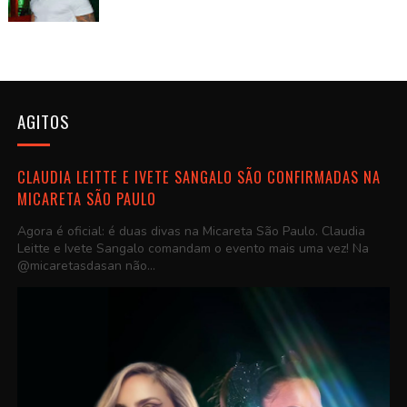
AGITOS
CLAUDIA LEITTE E IVETE SANGALO SÃO CONFIRMADAS NA
MICARETA SÃO PAULO
Agora é oficial: é duas divas na Micareta São Paulo. Claudia
Leitte e Ivete Sangalo comandam o evento mais uma vez! Na
@micaretasdasan não...