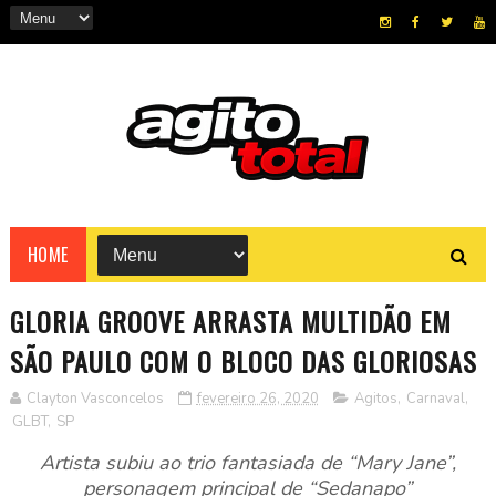
HOME
GLORIA GROOVE ARRASTA MULTIDÃO EM
SÃO PAULO COM O BLOCO DAS GLORIOSAS
Clayton Vasconcelos
fevereiro 26, 2020
Agitos
,
Carnaval
,
GLBT
,
SP
Artista subiu ao trio fantasiada de “Mary Jane”,
personagem principal de “Sedanapo”