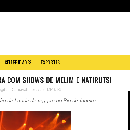
CELEBRIDADES
ESPORTES
RA COM SHOWS DE MELIM E NATIRUTS!
gitos
,
Carnaval
,
Festivais
,
MPB
,
RJ
ão da banda de reggae no Rio de Janeiro