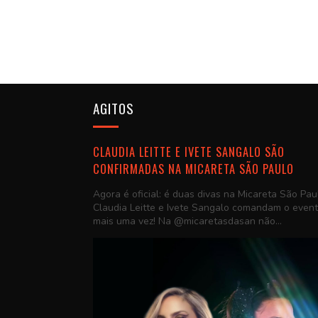
AGITOS
CLAUDIA LEITTE E IVETE SANGALO SÃO
CONFIRMADAS NA MICARETA SÃO PAULO
Agora é oficial: é duas divas na Micareta São Pau
Claudia Leitte e Ivete Sangalo comandam o even
mais uma vez! Na @micaretasdasan não...