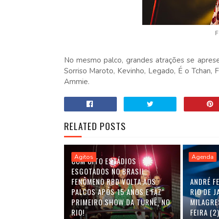
F
No mesmo palco, grandes atrações se aprese
Sorriso Maroto, Kevinho, Legado, É o Tchan,
Ammie.
RELATED POSTS
Agitos
Agenda
COM OITO ESTÁDIOS
ESGOTADOS NO BRASIL,
FENÔMENO RBD VOLTA AOS
ANDRÉ F
PALCOS APÓS 15 ANOS E FAZ
RIO DE J
PRIMEIRO SHOW DA TURNÊ, NO
MILAGRES
RIO!
FEIRA (2