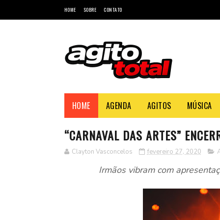
HOME
SOBRE
CONTATO
HOME
AGENDA
AGITOS
MÚSICA
“CARNAVAL DAS ARTES” ENCER
Clayton Vasconcelos
fevereiro 27, 2020
A
Irmãos vibram com apresentaç