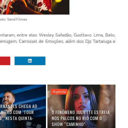
oto: Sand Filmes
ntaram, entre eles Wesley Safadão, Gusttavo Lima, Belo,
 Ferrugem, Carrossel de Emoções, além dos Djs Tartaruga e
Agenda
ERNANDES CHEGA AO
ANEIRO COM ‘TOUR
O FENÔMENO JULIETTE ESTREIA
’, NESTA QUINTA-
NOS PALCOS NO RIO COM O
)
SHOW “CAMINHO”