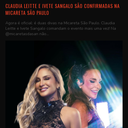
CLAUDIA LEITTE E IVETE SANGALO SÃO CONFIRMADAS NA
MICARETA SÃO PAULO
Agora é oficial: é duas divas na Micareta São Paulo. Claudia
Leitte e Ivete Sangalo comandam o evento mais uma vez! Na
@micaretasdasan não...