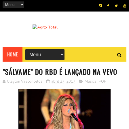
HOME
"SÁLVAME" DO RBD É LANÇADO NA VEVO
Clayton Vasconcelos
abril 27, 2017
Música
,
POP