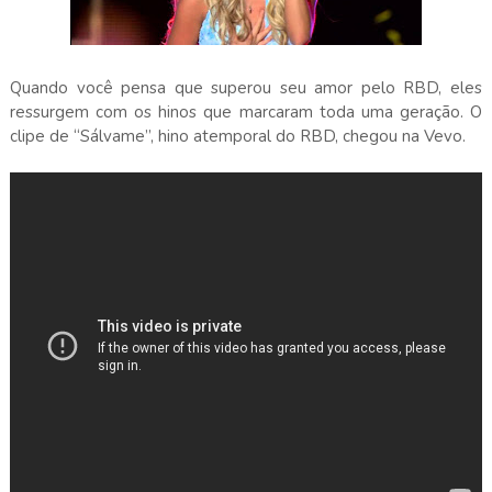
Quando você pensa que superou seu amor pelo RBD, eles
ressurgem com os hinos que marcaram toda uma geração. O
clipe de “Sálvame”, hino atemporal do RBD, chegou na Vevo.