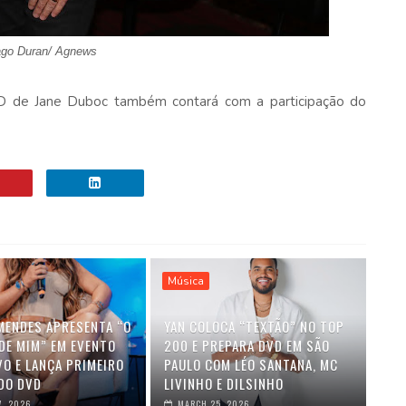
ago Duran/ Agnews
 CD de Jane Duboc também contará com a participação do
Música
MENDES APRESENTA “O
YAN COLOCA “TEXTÃO” NO TOP
DE MIM” EM EVENTO
200 E PREPARA DVD EM SÃO
VO E LANÇA PRIMEIRO
PAULO COM LÉO SANTANA, MC
DO DVD
LIVINHO E DILSINHO
7, 2026
MARCH 25, 2026