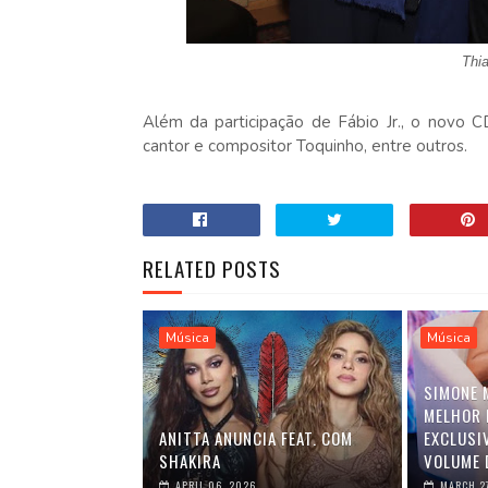
Thi
Além da participação de Fábio Jr., o novo
cantor e compositor Toquinho, entre outros.
RELATED POSTS
Música
Música
SIMONE 
MELHOR 
ANITTA ANUNCIA FEAT. COM
EXCLUSI
SHAKIRA
VOLUME 
APRIL 06, 2026
MARCH 2