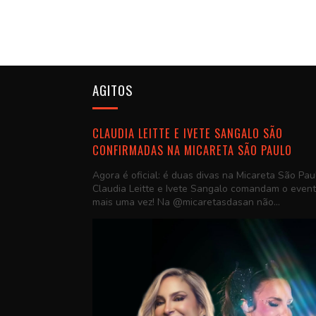
AGITOS
CLAUDIA LEITTE E IVETE SANGALO SÃO
CONFIRMADAS NA MICARETA SÃO PAULO
Agora é oficial: é duas divas na Micareta São Pau
Claudia Leitte e Ivete Sangalo comandam o even
mais uma vez! Na @micaretasdasan não...