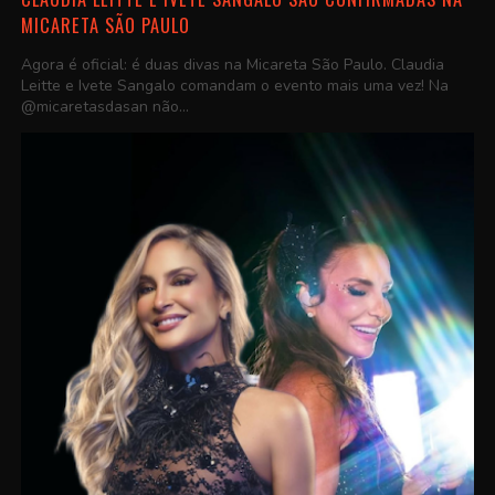
MICARETA SÃO PAULO
Agora é oficial: é duas divas na Micareta São Paulo. Claudia
Leitte e Ivete Sangalo comandam o evento mais uma vez! Na
@micaretasdasan não...