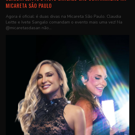
MICARETA SÃO PAULO
Agora é oficial: é duas divas na Micareta São Paulo. Claudia
Leitte e Ivete Sangalo comandam o evento mais uma vez! Na
@micaretasdasan não...