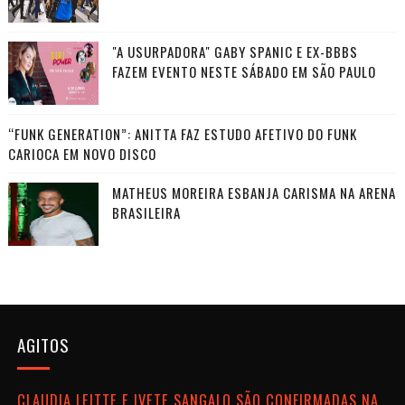
"A USURPADORA" GABY SPANIC E EX-BBBS
FAZEM EVENTO NESTE SÁBADO EM SÃO PAULO
“FUNK GENERATION”: ANITTA FAZ ESTUDO AFETIVO DO FUNK
CARIOCA EM NOVO DISCO
MATHEUS MOREIRA ESBANJA CARISMA NA ARENA
BRASILEIRA
AGITOS
CLAUDIA LEITTE E IVETE SANGALO SÃO CONFIRMADAS NA