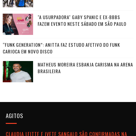
"A USURPADORA" GABY SPANIC E EX-BBBS
FAZEM EVENTO NESTE SÁBADO EM SÃO PAULO
“FUNK GENERATION”: ANITTA FAZ ESTUDO AFETIVO DO FUNK
CARIOCA EM NOVO DISCO
MATHEUS MOREIRA ESBANJA CARISMA NA ARENA
BRASILEIRA
AGITOS
CLAUDIA LEITTE E IVETE SANGALO SÃO CONFIRMADAS NA