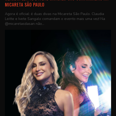
MICARETA SÃO PAULO
Agora é oficial: é duas divas na Micareta São Paulo. Claudia
Leitte e Ivete Sangalo comandam o evento mais uma vez! Na
@micaretasdasan não...