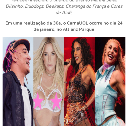
Também integram o line-up do evento Marina Sena,
Dilsinho, Dubdogz, Deekapz, Charanga do França e Cores
de Aidê;
Em uma realização da 30e, o CarnaUOL ocorre no dia 24
de janeiro, no Allianz Parque