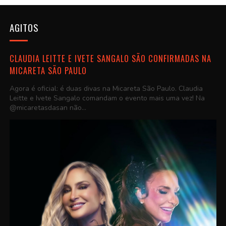
AGITOS
CLAUDIA LEITTE E IVETE SANGALO SÃO CONFIRMADAS NA
MICARETA SÃO PAULO
Agora é oficial: é duas divas na Micareta São Paulo. Claudia
Leitte e Ivete Sangalo comandam o evento mais uma vez! Na
@micaretasdasan não...