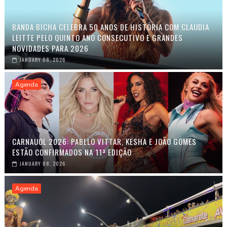
BANDA BICHA CELEBRA 50 ANOS DE HISTÓRIA COM CLAUDIA
LEITTE PELO QUINTO ANO CONSECUTIVO E GRANDES
NOVIDADES PARA 2026
JANUARY 08, 2026
Agenda
CARNAUOL 2026: PABLLO VITTAR, KESHA E JOÃO GOMES
ESTÃO CONFIRMADOS NA 11ª EDIÇÃO
JANUARY 08, 2026
Agenda