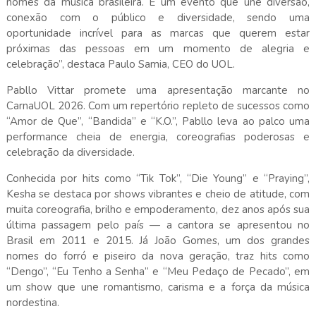
nomes da música brasileira. É um evento que une diversão,
conexão com o público e diversidade, sendo uma
oportunidade incrível para as marcas que querem estar
próximas das pessoas em um momento de alegria e
celebração”, destaca Paulo Samia, CEO do UOL.
Pabllo Vittar promete uma apresentação marcante no
CarnaUOL 2026. Com um repertório repleto de sucessos como
“Amor de Que”, “Bandida” e “K.O.”, Pabllo leva ao palco uma
performance cheia de energia, coreografias poderosas e
celebração da diversidade.
Conhecida por hits como “Tik Tok”, “Die Young” e “Praying”,
Kesha se destaca por shows vibrantes e cheio de atitude, com
muita coreografia, brilho e empoderamento, dez anos após sua
última passagem pelo país — a cantora se apresentou no
Brasil em 2011 e 2015. Já João Gomes, um dos grandes
nomes do forró e piseiro da nova geração, traz hits como
“Dengo”, “Eu Tenho a Senha” e “Meu Pedaço de Pecado”, em
um show que une romantismo, carisma e a força da música
nordestina.