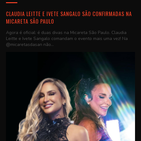
CLAUDIA LEITTE E IVETE SANGALO SÃO CONFIRMADAS NA
MICARETA SÃO PAULO
Agora é oficial: é duas divas na Micareta São Paulo. Claudia
Leitte e Ivete Sangalo comandam o evento mais uma vez! Na
@micaretasdasan não...