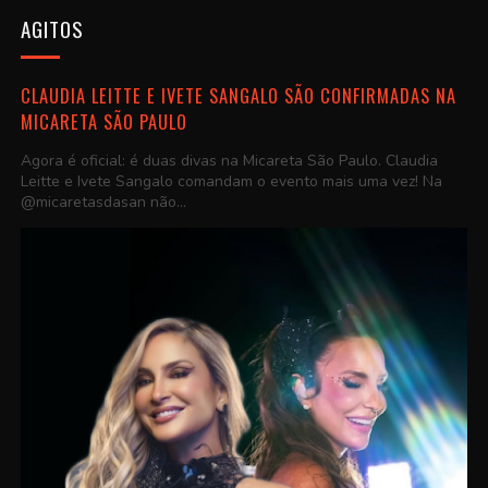
AGITOS
CLAUDIA LEITTE E IVETE SANGALO SÃO CONFIRMADAS NA
MICARETA SÃO PAULO
Agora é oficial: é duas divas na Micareta São Paulo. Claudia
Leitte e Ivete Sangalo comandam o evento mais uma vez! Na
@micaretasdasan não...