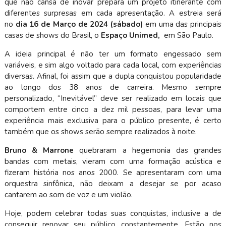
que não cansa de inovar prepara um projeto itinerante com
diferentes surpresas em cada apresentação. A estreia será
no
dia 16 de Março de 2024 (sábado)
em uma das principais
casas de shows do Brasil, o
Espaço Unimed,
em São Paulo.
A ideia principal é não ter um formato engessado sem
variáveis, e sim algo voltado para cada local, com experiências
diversas. Afinal, foi assim que a dupla conquistou popularidade
ao longo dos 38 anos de carreira. Mesmo sempre
personalizado, “Inevitável” deve ser realizado em locais que
comportem entre cinco a dez mil pessoas, para levar uma
experiência mais exclusiva para o público presente, é certo
também que os shows serão sempre realizados à noite.
Bruno & Marrone
quebraram a hegemonia das grandes
bandas com metais, vieram com uma formação acústica e
fizeram história nos anos 2000. Se apresentaram com uma
orquestra sinfônica, não deixam a desejar se por acaso
cantarem ao som de voz e um violão.
Hoje, podem celebrar todas suas conquistas, inclusive a de
conseguir renovar seu público constantemente. Estão nos