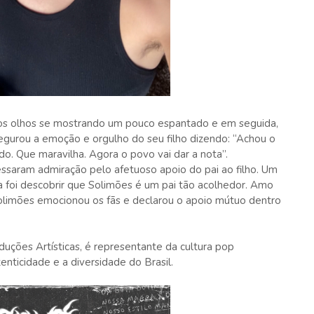
os olhos se mostrando um pouco espantado e em seguida,
egurou a emoção e orgulho do seu filho dizendo: “Achou o
do. Que maravilha. Agora o povo vai dar a nota”.
essaram admiração pelo afetuoso apoio do pai ao filho. Um
a foi descobrir que Solimões é um pai tão acolhedor. Amo
 Solimões emocionou os fãs e declarou o apoio mútuo dentro
ções Artísticas, é representante da cultura pop
nticidade e a diversidade do Brasil.