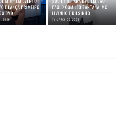
DE MIM” EM EVENTO
200 E PREPARA DVD EM SÃO
VO E LANÇA PRIMEIRO
PAULO COM LÉO SANTANA, MC
DO DVD
LIVINHO E DILSINHO
7, 2026
MARCH 25, 2026