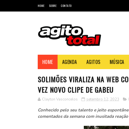
HOME
SOBRE
CONTATO
HOME
AGENDA
AGITOS
MÚSICA
SOLIMÕES VIRALIZA NA WEB CO
VEZ NOVO CLIPE DE GABEU
Clayton Vasconcelos
setembro 12, 2023
Conhecido pelo seu talento e jeito espontân
comentados da semana com inusitada reação a