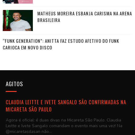
MATHEUS MOREIRA ESBANJA CARISMA NA ARENA
BRASILEIRA
“FUNK GENERATION”: ANITTA FAZ ESTUDO AFETIVO DO FUNK
CARIOCA EM NOVO DISCO
AGITOS
CLAUDIA LEITTE E IVETE SANGALO SÃO CONFIRMADAS NA
MICARETA SÃO PAULO
Agora é oficial: é duas divas na Micareta São Paulo. Claudia
Leitte e Ivete Sangalo comandam o evento mais uma vez! Na
@micaretasdasan não...