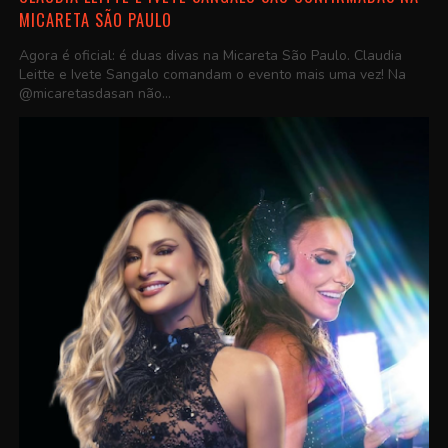
MICARETA SÃO PAULO
Agora é oficial: é duas divas na Micareta São Paulo. Claudia
Leitte e Ivete Sangalo comandam o evento mais uma vez! Na
@micaretasdasan não...