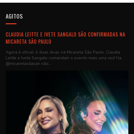
AGITOS
CLAUDIA LEITTE E IVETE SANGALO SÃO CONFIRMADAS NA
MICARETA SÃO PAULO
Agora é oficial: é duas divas na Micareta São Paulo. Claudia
Leitte e Ivete Sangalo comandam o evento mais uma vez! Na
@micaretasdasan não...