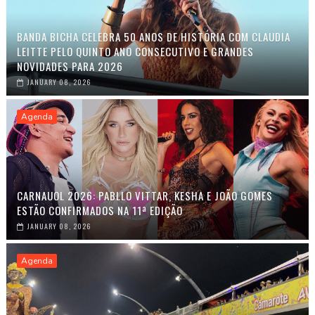
BANDA BICHA CELEBRA 50 ANOS DE HISTÓRIA COM CLAUDIA
LEITTE PELO QUINTO ANO CONSECUTIVO E GRANDES
NOVIDADES PARA 2026
JANUARY 08, 2026
Agenda
CARNAUOL 2026: PABLLO VITTAR, KESHA E JOÃO GOMES
ESTÃO CONFIRMADOS NA 11ª EDIÇÃO
JANUARY 08, 2026
Agenda