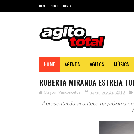
HOME
SOBRE
CONTATO
HOME
AGENDA
AGITOS
MÚSICA
ROBERTA MIRANDA ESTREIA TU
Clayton Vasconcelos
novembro 22, 2018
Apresentação acontece na próxima sex