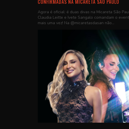
CONFIRMADAS NA MICARETA SÃO PAULO
Agora é oficial: é duas divas na Micareta São Pau
Claudia Leitte e Ivete Sangalo comandam o even
mais uma vez! Na @micaretasdasan não...