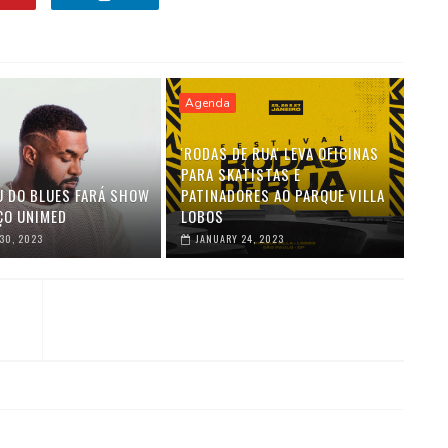
Agenda
'RODAS DE RUA' LEVA OFICINAS
PARA SKATISTAS E
U DO BLUES FARÁ SHOW
PATINADORES AO PARQUE VILLA
ÇO UNIMED
LOBOS
30, 2023
JANUARY 24, 2023