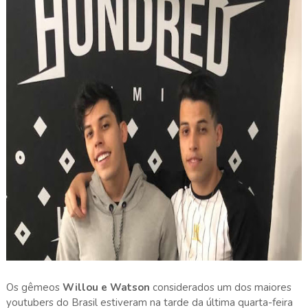
Os gêmeos
Willou e Watson
considerados um dos maiores
youtubers do Brasil estiveram na tarde da última quarta-feira