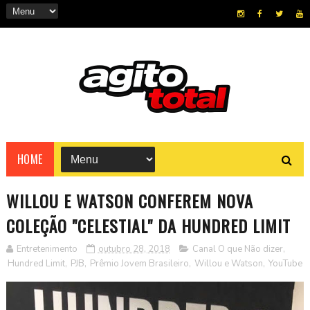
HOME
WILLOU E WATSON CONFEREM NOVA
COLEÇÃO "CELESTIAL" DA HUNDRED LIMIT
Entretenimento
outubro 28, 2018
Canal O que Não dizer
,
Hundred Limit
,
PJB
,
Prêmio Jovem Brasileiro
,
Willou e Watson
,
YouTube