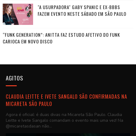
"A USURPADORA" GABY SPANIC E EX-BBBS
FAZEM EVENTO NESTE SÁBADO EM SÃO PAULO
“FUNK GENERATION”: ANITTA FAZ ESTUDO AFETIVO DO FUNK
CARIOCA EM NOVO DISCO
AGITOS
CLAUDIA LEITTE E IVETE SANGALO SÃO CONFIRMADAS NA
MICARETA SÃO PAULO
Agora é oficial: é duas divas na Micareta São Paulo. Claudia
Leitte e Ivete Sangalo comandam o evento mais uma vez! Na
@micaretasdasan não...