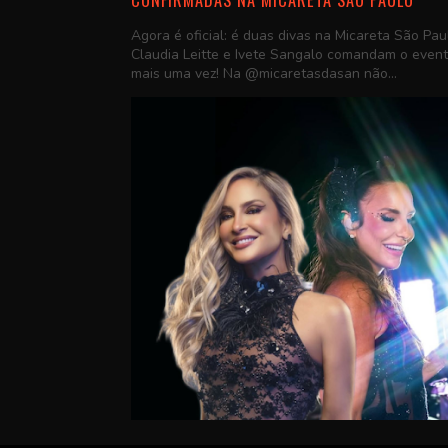
Agora é oficial: é duas divas na Micareta São Pau
Claudia Leitte e Ivete Sangalo comandam o even
mais uma vez! Na @micaretasdasan não...