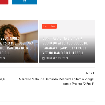
Esportes
SSON NUNES
GUSTTAVO LIMA É O NOVO
A R$ 3 MILHÕES PARA
SÓCIO DO ATLÉTICO CLUBE DE
 DE TRAGÉDIA NO RIO
PARANAVAÍ (ACP) E ENTRA DE
DO SUL
VEZ NO RAMO DO FUTEBOL!
 2024
FEBRUARY 09, 2024
NEXT
UAÇU
Marcello Melo Jr e Bernardo Mesquita agitam o Vidigal
com o Projeto "2 Em 1"