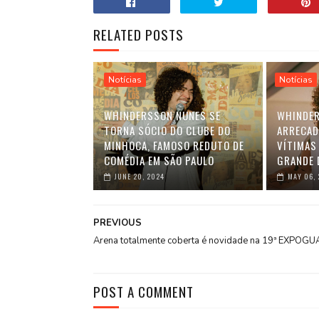
RELATED POSTS
Notícias
Notícias
WHINDERSSON NUNES SE
WHINDER
TORNA SÓCIO DO CLUBE DO
ARRECAD
MINHOCA, FAMOSO REDUTO DE
VÍTIMAS
COMÉDIA EM SÃO PAULO
GRANDE 
JUNE 20, 2024
MAY 06,
PREVIOUS
Arena totalmente coberta é novidade na 19ª EXPOG
POST A COMMENT