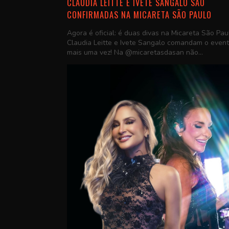
CLAUDIA LEITTE E IVETE SANGALO SÃO
CONFIRMADAS NA MICARETA SÃO PAULO
Agora é oficial: é duas divas na Micareta São Pau
Claudia Leitte e Ivete Sangalo comandam o even
mais uma vez! Na @micaretasdasan não...