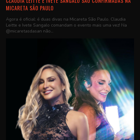
CLAUDIA LEITTE E IVETE SANGALO SÃO CONFIRMADAS NA
MICARETA SÃO PAULO
Agora é oficial: é duas divas na Micareta São Paulo. Claudia
Leitte e Ivete Sangalo comandam o evento mais uma vez! Na
@micaretasdasan não...