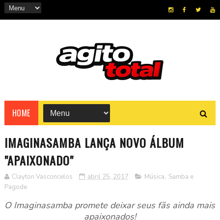
HOME
IMAGINASAMBA LANÇA NOVO ÁLBUM
"APAIXONADO"
Clayton Vasconcelos
abril 25, 2017
Música
,
Samba e
Pagode
O Imaginasamba promete deixar seus fãs ainda mais
apaixonados!