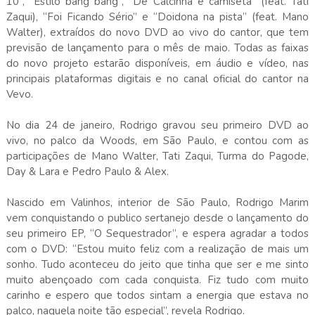
10”, “Estilo bang bang”, “De Calcinha e camiseta” (feat. Tati
Zaqui), “Foi Ficando Sério” e “Doidona na pista” (feat. Mano
Walter), extraídos do novo DVD ao vivo do cantor, que tem
previsão de lançamento para o mês de maio. Todas as faixas
do novo projeto estarão disponíveis, em áudio e vídeo, nas
principais plataformas digitais e no canal oficial do cantor na
Vevo.
No dia 24 de janeiro, Rodrigo gravou seu primeiro DVD ao
vivo, no palco da Woods, em São Paulo, e contou com as
participações de Mano Walter, Tati Zaqui, Turma do Pagode,
Day & Lara e Pedro Paulo & Alex.
Nascido em Valinhos, interior de São Paulo, Rodrigo Marim
vem conquistando o publico sertanejo desde o lançamento do
seu primeiro EP, “O Sequestrador”, e espera agradar a todos
com o DVD: “Estou muito feliz com a realização de mais um
sonho. Tudo aconteceu do jeito que tinha que ser e me sinto
muito abençoado com cada conquista. Fiz tudo com muito
carinho e espero que todos sintam a energia que estava no
palco, naquela noite tão especial”, revela Rodrigo.