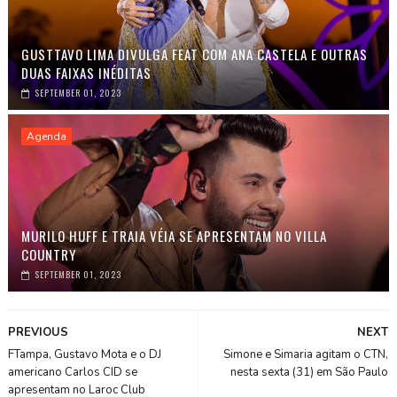
GUSTTAVO LIMA DIVULGA FEAT COM ANA CASTELA E OUTRAS
DUAS FAIXAS INÉDITAS
SEPTEMBER 01, 2023
Agenda
MURILO HUFF E TRAIA VÉIA SE APRESENTAM NO VILLA
COUNTRY
SEPTEMBER 01, 2023
PREVIOUS
NEXT
FTampa, Gustavo Mota e o DJ
Simone e Simaria agitam o CTN,
americano Carlos CID se
nesta sexta (31) em São Paulo
apresentam no Laroc Club