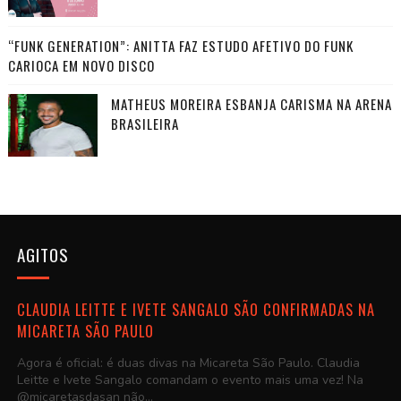
“FUNK GENERATION”: ANITTA FAZ ESTUDO AFETIVO DO FUNK
CARIOCA EM NOVO DISCO
MATHEUS MOREIRA ESBANJA CARISMA NA ARENA
BRASILEIRA
AGITOS
CLAUDIA LEITTE E IVETE SANGALO SÃO CONFIRMADAS NA
MICARETA SÃO PAULO
Agora é oficial: é duas divas na Micareta São Paulo. Claudia
Leitte e Ivete Sangalo comandam o evento mais uma vez! Na
@micaretasdasan não...