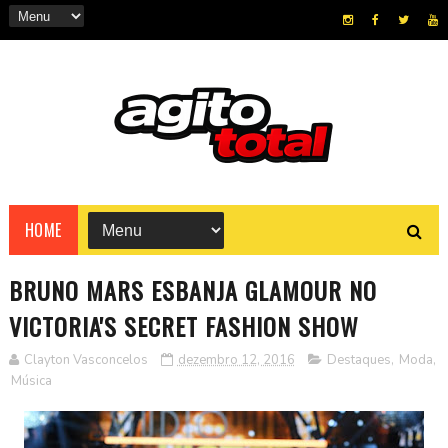
HOME
BRUNO MARS ESBANJA GLAMOUR NO
VICTORIA'S SECRET FASHION SHOW
Clayton Vasconcelos
dezembro 12, 2016
Destaques
,
Moda
,
Música