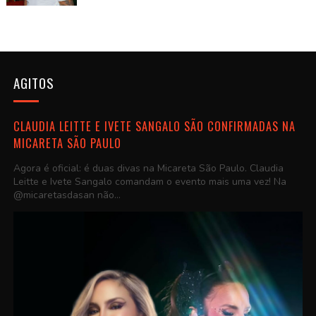
AGITOS
CLAUDIA LEITTE E IVETE SANGALO SÃO CONFIRMADAS NA
MICARETA SÃO PAULO
Agora é oficial: é duas divas na Micareta São Paulo. Claudia
Leitte e Ivete Sangalo comandam o evento mais uma vez! Na
@micaretasdasan não...