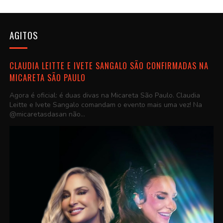
AGITOS
CLAUDIA LEITTE E IVETE SANGALO SÃO CONFIRMADAS NA
MICARETA SÃO PAULO
Agora é oficial: é duas divas na Micareta São Paulo. Claudia
Leitte e Ivete Sangalo comandam o evento mais uma vez! Na
@micaretasdasan não...