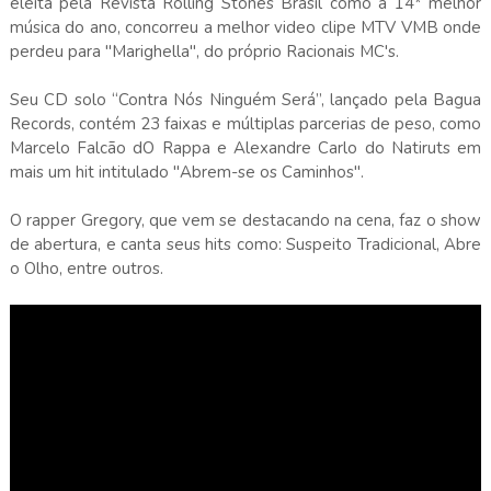
eleita pela Revista Rolling Stones Brasil como a 14* melhor
música do ano, concorreu a melhor video clipe MTV VMB onde
perdeu para "Marighella", do próprio Racionais MC's.
Seu CD solo “Contra Nós Ninguém Será”, lançado pela Bagua
Records, contém 23 faixas e múltiplas parcerias de peso, como
Marcelo Falcão dO Rappa e Alexandre Carlo do Natiruts em
mais um hit intitulado "Abrem-se os Caminhos".
O rapper Gregory, que vem se destacando na cena, faz o show
de abertura, e canta seus hits como: Suspeito Tradicional, Abre
o Olho, entre outros.