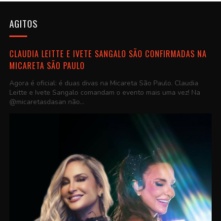
AGITOS
CLAUDIA LEITTE E IVETE SANGALO SÃO CONFIRMADAS NA
MICARETA SÃO PAULO
Agora é oficial: é duas divas na Micareta São Paulo. Claudia
Leitte e Ivete Sangalo comandam o evento mais uma vez! Na
@micaretasdasan não...