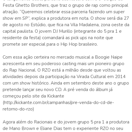
Festa Ghetto Brothers, que traz o grupo de rap como principal
atração. “Queremos celebrar essa parceria fazendo um super
show em SP”, explica a produtora em nota. O show será dia 27
de agosto no Estúdio, que fica na Vila Madalena, zona oeste da
capital paulista. O jovem DJ Murillo (integrante do 5 pra 1 e
residente da festa) comandará as pick ups na noite que
promete ser especial para o Hip Hop brasileiro.
Com essa ação certeira no mercado musical a Boogie Naipe
acrescenta em seu poderoso casting mais um pioneiro grupo
do Rap Nacional. O RZO está a milhão desde que voltou as
atividades depois da participação na Virada Cultural em 2014
com um show histórico. Ainda em setembro deste ano o grupo
pretende lançar seu novo CD. A pré venda do álbum já
começou pelo site da Kickante
(http://kickante.com.br/campanhas/pre-venda-do-cd-de-
retorno-do-rzo)
Agora além do Racionais e do jovem grupo 5 pra 1 a produtora
de Mano Brown e Eliane Dias tem o experiente RZO no seu