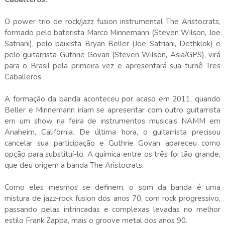
O power trio de rock/jazz fusion instrumental The Aristocrats,
formado pelo baterista Marco Minnemann (Steven Wilson, Joe
Satriani), pelo baixista Bryan Beller (Joe Satriani, Dethklok) e
pelo guitarrista Guthrie Govan (Steven Wilson, Asia/GPS), virá
para o Brasil pela primeira vez e apresentará sua turnê Tres
Caballeros.
A formação da banda aconteceu por acaso em 2011, quando
Beller e Minnemann iriam se apresentar com outro guitarrista
em um show na feira de instrumentos musicais NAMM em
Anaheim, California. De última hora, o guitarrista precisou
cancelar sua participação e Guthrie Govan apareceu como
opção para substituí-lo. A química entre os três foi tão grande,
que deu origem a banda The Aristocrats.
Como eles mesmos se definem, o som da banda é uma
mistura de jazz-rock fusion dos anos 70, com rock progressivo,
passando pelas intrincadas e complexas levadas no melhor
estilo Frank Zappa, mais o groove metal dos anos 90.