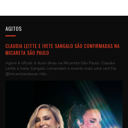
AGITOS
CLAUDIA LEITTE E IVETE SANGALO SÃO CONFIRMADAS NA
MICARETA SÃO PAULO
Agora é oficial: é duas divas na Micareta São Paulo. Claudia
Leitte e Ivete Sangalo comandam o evento mais uma vez! Na
@micaretasdasan não...