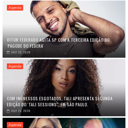
Agenda
VITOR FEDERADO AGITA SP COM A TERCEIRA EDIÇÃO DO
'PAGODE DO FEDERA'
JULY 23, 2026
Agenda
COM INGRESSOS ESGOTADOS, TALI APRESENTA SEGUNDA
EDIÇÃO DO 'TALI SESSIONS", EM SÃO PAULO.
JULY 23, 2026
Agenda