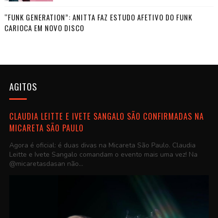
“FUNK GENERATION”: ANITTA FAZ ESTUDO AFETIVO DO FUNK
CARIOCA EM NOVO DISCO
AGITOS
CLAUDIA LEITTE E IVETE SANGALO SÃO CONFIRMADAS NA
MICARETA SÃO PAULO
Agora é oficial: é duas divas na Micareta São Paulo. Claudia
Leitte e Ivete Sangalo comandam o evento mais uma vez! Na
@micaretasdasan não...