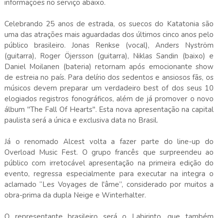
informações no serviço abaixo.
Celebrando 25 anos de estrada, os suecos do Katatonia são
uma das atrações mais aguardadas dos últimos cinco anos pelo
público brasileiro. Jonas Renkse (vocal), Anders Nyström
(guitarra), Roger Öjersson (guitarra), Niklas Sandin (baixo) e
Daniel Moilanen (bateria) retornam após emocionante show
de estreia no país. Para delírio dos sedentos e ansiosos fãs, os
músicos devem preparar um verdadeiro best of dos seus 10
elogiados registros fonográficos, além de já promover o novo
álbum "The Fall Of Hearts". Esta nova apresentação na capital
paulista será a única e exclusiva data no Brasil.
Já o renomado Alcest volta a fazer parte do line-up do
Overload Music Fest. O grupo francês que surpreendeu ao
público com irretocável apresentação na primeira edição do
evento, regressa especialmente para executar na integra o
aclamado “Les Voyages de l'âme”, considerado por muitos a
obra-prima da dupla Neige e Winterhalter.
O representante brasileiro será o Labirinto, que também