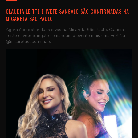
CLAUDIA LEITTE E IVETE SANGALO SÃO CONFIRMADAS NA
MICARETA SÃO PAULO
Agora é oficial: é duas divas na Micareta São Paulo. Claudia
Leitte e Ivete Sangalo comandam o evento mais uma vez! Na
@micaretasdasan não...