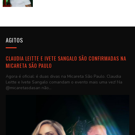
AGITOS
CLAUDIA LEITTE E IVETE SANGALO SÃO CONFIRMADAS NA
MICARETA SÃO PAULO
Agora é oficial: é duas divas na Micareta São Paulo. Claudia
Leitte e Ivete Sangalo comandam o evento mais uma vez! Na
@micaretasdasan não...