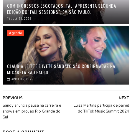
COM INGRESSOS ESGOTADOS, TALI APRESENTA SEGUNDA
EDIÇÃO DO 'TALI SESSIONS", EM SÃO PAULO.
JULY 23, 2026
Agenda
CLAUDIA LEITTE E IVETE SANGALO SÃO CONFIRMADAS NA
MICARETA SÃO PAULO
APRIL 06, 2026
PREVIOUS
NEXT
Sandy anuncia pausa na carreira e
Luiza Martins participa de painel
shows em prol ao Rio Grande do
do TikTok Music Summit 2024
Sul