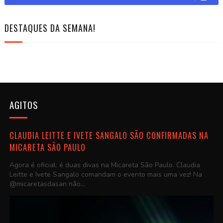
DESTAQUES DA SEMANA!
AGITOS
CLAUDIA LEITTE E IVETE SANGALO SÃO CONFIRMADAS NA
MICARETA SÃO PAULO
Agora é oficial: é duas divas na Micareta São Paulo. Claudia
Leitte e Ivete Sangalo comandam o evento mais uma vez! Na
@micaretasdasan não...