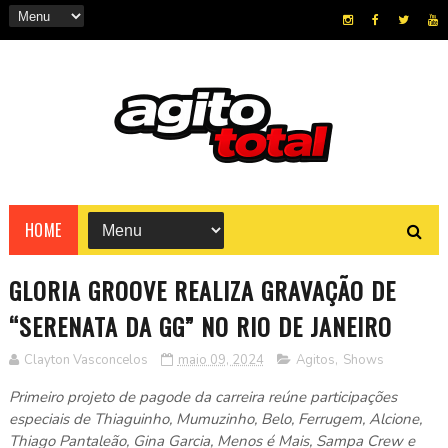
HOME
GLORIA GROOVE REALIZA GRAVAÇÃO DE
“SERENATA DA GG” NO RIO DE JANEIRO
Clayton Vasconcelos
maio 09, 2024
Agitos
,
Shows
Primeiro projeto de pagode da carreira reúne participações
especiais de Thiaguinho, Mumuzinho, Belo, Ferrugem, Alcione,
Thiago Pantaleão, Gina Garcia, Menos é Mais, Sampa Crew e