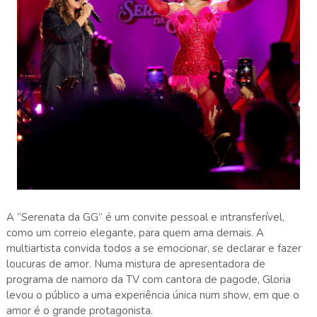
A “Serenata da GG” é um convite pessoal e intransferível,
como um correio elegante, para quem ama demais. A
multiartista convida todos a se emocionar, se declarar e fazer
loucuras de amor. Numa mistura de apresentadora de
programa de namoro da TV com cantora de pagode, Gloria
levou o público a uma experiência única num show, em que o
amor é o grande protagonista.