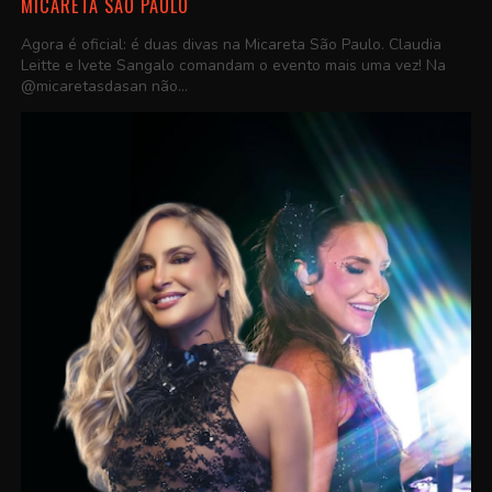
MICARETA SÃO PAULO
Agora é oficial: é duas divas na Micareta São Paulo. Claudia
Leitte e Ivete Sangalo comandam o evento mais uma vez! Na
@micaretasdasan não...