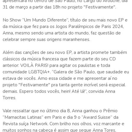
apresentará no centro de São Paulo, no Largo do Arouche, dia
31 de março a partir das 18h no projeto "Festivamente".
No Show “Um Mundo Diferente”, título de seu mais novo EP e
da música que fez para os Jogos Paralímpicos de Paris 2024,
Anna, mesmo sendo uma artista do mundo, faz questão de
celebrar sempre suas origens maranhenses.
Além das canções de seu novo EP, a artista promete também
clássicos da música francesa que fazem parte do seu CD
anterior: VOILÀ PARIS! para agitar os paulistas e toda
comunidade LGBTQIA+. “Galera de São Paulo, que saudade eu
estava de vocês. Amo essa cidade e me apresentar aí no
projeto "Festivamente" pra tanta gente incrível será especial
demais. Espero todos vocês, hein! Até lá!”, convida Anna
Torres.
Vale ressaltar que no último dia 8, Anna ganhou o Prêmio
”Mamacitas Latinas” em Paris e dia 9 o ”Award Suisse” da
Revista suíça Network. Com brilho nos olhos, voz marcante e
muitos sonhos na cabeça é assim que segue Anna Tores,