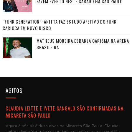
FAZEM EVENTO NESTE SÁBADO EM SÃO PAULO
“FUNK GENERATION”: ANITTA FAZ ESTUDO AFETIVO DO FUNK
CARIOCA EM NOVO DISCO
MATHEUS MOREIRA ESBANJA CARISMA NA ARENA
BRASILEIRA
AGITOS
CLAUDIA LEITTE E IVETE SANGALO SÃO CONFIRMADAS NA
MICARETA SÃO PAULO
Agora é oficial: é duas divas na Micareta São Paulo. Claudia
Leitte e Ivete Sangalo comandam o evento mais uma vez! Na