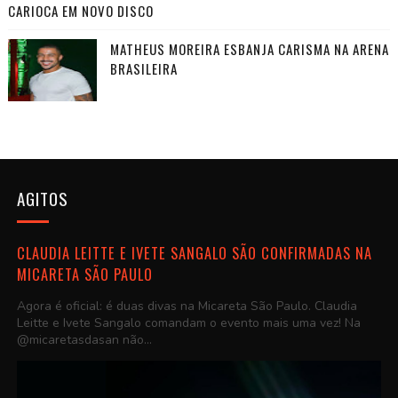
CARIOCA EM NOVO DISCO
MATHEUS MOREIRA ESBANJA CARISMA NA ARENA
BRASILEIRA
AGITOS
CLAUDIA LEITTE E IVETE SANGALO SÃO CONFIRMADAS NA
MICARETA SÃO PAULO
Agora é oficial: é duas divas na Micareta São Paulo. Claudia
Leitte e Ivete Sangalo comandam o evento mais uma vez! Na
@micaretasdasan não...