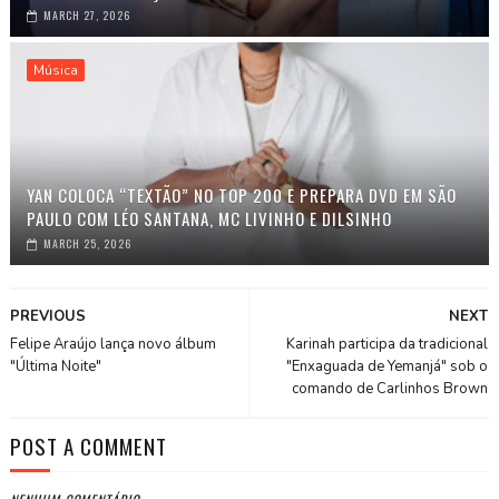
MARCH 27, 2026
Música
YAN COLOCA “TEXTÃO” NO TOP 200 E PREPARA DVD EM SÃO
PAULO COM LÉO SANTANA, MC LIVINHO E DILSINHO
MARCH 25, 2026
PREVIOUS
NEXT
Felipe Araújo lança novo álbum
Karinah participa da tradicional
"Última Noite"
"Enxaguada de Yemanjá" sob o
comando de Carlinhos Brown
POST A COMMENT