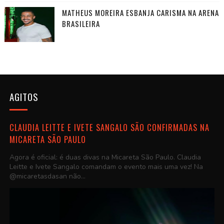
MATHEUS MOREIRA ESBANJA CARISMA NA ARENA
BRASILEIRA
AGITOS
CLAUDIA LEITTE E IVETE SANGALO SÃO CONFIRMADAS NA
MICARETA SÃO PAULO
Agora é oficial: é duas divas na Micareta São Paulo. Claudia
Leitte e Ivete Sangalo comandam o evento mais uma vez! Na
@micaretasdasan não...