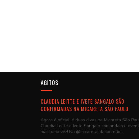
AGITOS
CLAUDIA LEITTE E IVETE SANGALO SÃO
CONFIRMADAS NA MICARETA SÃO PAULO
Agora é oficial: é duas divas na Micareta São Pau
Claudia Leitte e Ivete Sangalo comandam o even
mais uma vez! Na @micaretasdasan não...