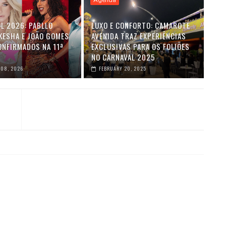
Agenda
L 2026: PABLLO
LUXO E CONFORTO: CAMAROTE
 KESHA E JOÃO GOMES
AVENIDA TRAZ EXPERIÊNCIAS
ONFIRMADOS NA 11ª
EXCLUSIVAS PARA OS FOLIÕES
NO CARNAVAL 2025
 08, 2026
FEBRUARY 20, 2025