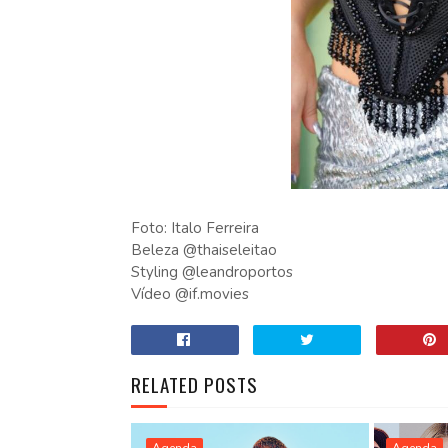
Foto: Italo Ferreira
Beleza @thaiseleitao
Styling @leandroportos
Vídeo @if.movies
RELATED POSTS