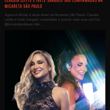
CLAUDIA LEITTE E IVETE SANGALO SÃO CONFIRMADAS NA
MICARETA SÃO PAULO
Agora é oficial: é duas divas na Micareta São Paulo. Claudia
Leitte e Ivete Sangalo comandam o evento mais uma vez! Na
@micaretasdasan não...