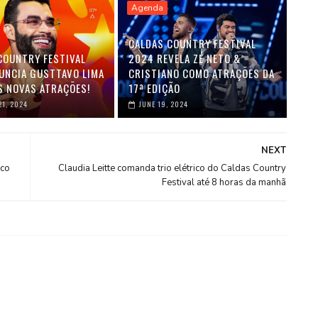
Agenda
CALDAS COUNTRY FESTIVAL
COUNTRY FESTIVAL
2024 REVELA ZÉ NETO &
UNCIA GUSTTAVO LIMA
CRISTIANO COMO ATRAÇÕES DA
S NOVAS ATRAÇÕES!
17ª EDIÇÃO
1, 2024
JUNE 19, 2024
NEXT
lco
Claudia Leitte comanda trio elétrico do Caldas Country
Festival até 8 horas da manhã