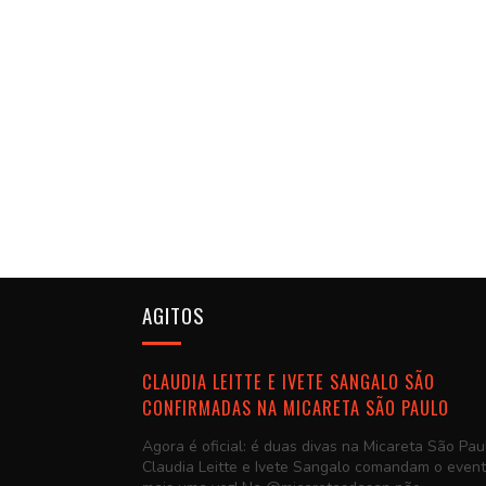
AGITOS
CLAUDIA LEITTE E IVETE SANGALO SÃO
CONFIRMADAS NA MICARETA SÃO PAULO
Agora é oficial: é duas divas na Micareta São Pau
Claudia Leitte e Ivete Sangalo comandam o even