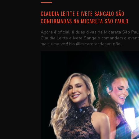
CLAUDIA LEITTE E IVETE SANGALO SÃO
CONFIRMADAS NA MICARETA SÃO PAULO
Agora é oficial: é duas divas na Micareta São Pau
Claudia Leitte e Ivete Sangalo comandam o even
mais uma vez! Na @micaretasdasan não...