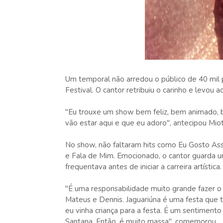
Um temporal não arredou o público de 40 mil
Festival. O cantor retribuiu o carinho e levo
"Eu trouxe um show bem feliz, bem animado, be
vão estar aqui e que eu adoro", antecipou Miot
No show, não faltaram hits como Eu Gosto As
e Fala de Mim. Emocionado, o cantor guarda u
frequentava antes de iniciar a carreira artística
"É uma responsabilidade muito grande fazer o
Mateus e Dennis. Jaguariúna é uma festa que t
eu vinha criança para a festa. É um sentiment
Santana. Então, é muito massa", comemorou.