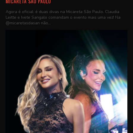
MICARETA SÃO PAULO
Agora é oficial: é duas divas na Micareta São Paulo. Claudia
Leitte e Ivete Sangalo comandam o evento mais uma vez! Na
@micaretasdasan não...