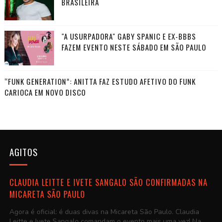
BRASILEIRA
"A USURPADORA" GABY SPANIC E EX-BBBS
FAZEM EVENTO NESTE SÁBADO EM SÃO PAULO
“FUNK GENERATION”: ANITTA FAZ ESTUDO AFETIVO DO FUNK
CARIOCA EM NOVO DISCO
AGITOS
CLAUDIA LEITTE E IVETE SANGALO SÃO CONFIRMADAS NA
MICARETA SÃO PAULO
Agora é oficial: é duas divas na Micareta São Paulo. Claudia
Leitte e Ivete Sangalo comandam o evento mais uma vez! Na